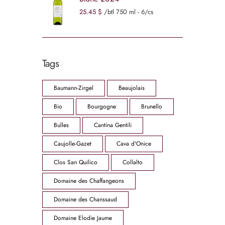
25
45
$
/btl 750 ml - 6/cs
Tags
Baumann-Zirgel
Beaujolais
Bio
Bourgogne
Brunello
Bulles
Cantina Gentili
Caujolle-Gazet
Cava d'Onice
Clos San Quilico
Collalto
Domaine des Chaffangeons
Domaine des Chanssaud
Domaine Elodie Jaume