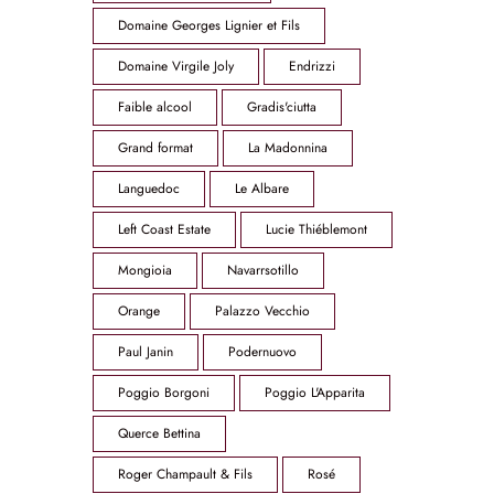
Domaine Georges Lignier et Fils
Domaine Virgile Joly
Endrizzi
Faible alcool
Gradis'ciutta
Grand format
La Madonnina
Languedoc
Le Albare
Left Coast Estate
Lucie Thiéblemont
Mongioia
Navarrsotillo
Orange
Palazzo Vecchio
Paul Janin
Podernuovo
Poggio Borgoni
Poggio L'Apparita
Querce Bettina
Roger Champault & Fils
Rosé