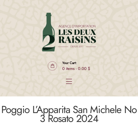
Produits
Producteurs
Club L2R Sélect
À propos
Contact
EN
Your Cart:
0 items
-
0.00 $
Poggio L’Apparita San Michele No
3 Rosato 2024