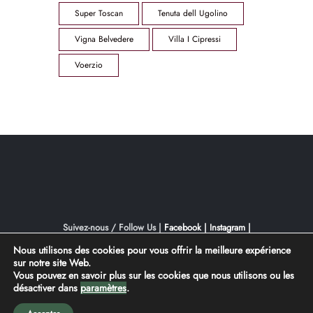
Super Toscan
Tenuta dell Ugolino
Vigna Belvedere
Villa I Cipressi
Voerzio
Suivez-nous / Follow Us |
Facebook |
Instagram |
YouTube
Nous utilisons des cookies pour vous offrir la meilleure expérience
sur notre site Web.
Conception |
inter-vision
Vous pouvez en savoir plus sur les cookies que nous utilisons ou les
désactiver dans
paramètres
.