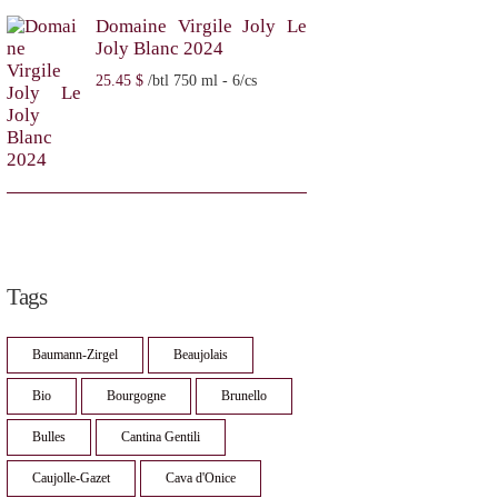
Domaine Virgile Joly Le
Joly Blanc 2024
25
45
$
/btl 750 ml - 6/cs
Tags
Baumann-Zirgel
Beaujolais
Bio
Bourgogne
Brunello
Bulles
Cantina Gentili
Caujolle-Gazet
Cava d'Onice