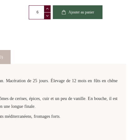
quantité
Ajouter au panier
de
Navarrsotillo
Magister
Bibendi
Garnacha
Crianza
0)
2020
gan. Macération de 25 jours. Élevage de 12 mois en fûts en chêne
ômes de cerises, épices, cuir et un peu de vanille. En bouche, il est
en une longue finale.
ats méditerranéens, fromages forts.