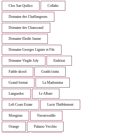
Clos San Quilico
Collalto
Domaine des Chaffangeons
Domaine des Chanssaud
Domaine Elodie Jaume
Domaine Georges Lignier et Fils
Domaine Virgile Joly
Endrizzi
Faible alcool
Gradis'ciutta
Grand format
La Madonnina
Languedoc
Le Albare
Left Coast Estate
Lucie Thiéblemont
Mongioia
Navarrsotillo
Orange
Palazzo Vecchio