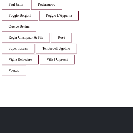
Paul Janin
Podernuovo
Poggio Borgoni
Poggio L'Apparita
Querce Bettina
Roger Champault & Fils
Rosé
Super Toscan
Tenuta dell Ugolino
Vigna Belvedere
Villa I Cipressi
Voerzio