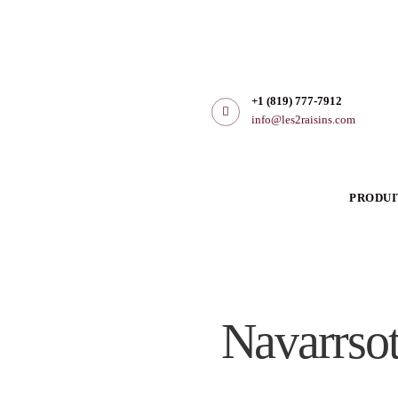
Produits
Producteurs
+1 (819) 777-7912
Club L2R
info@les2raisins.com
Sélect
À propos
PRODUI
Contact
EN
Navarrsot