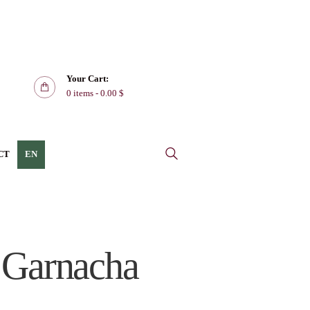
Your Cart:
0 items
-
0.00 $
CT
EN
i Garnacha