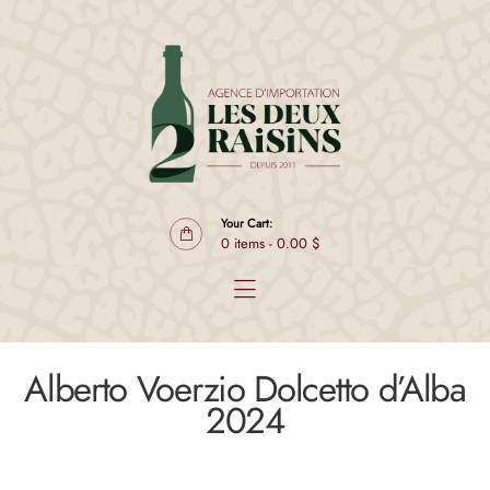
Produits
Producteurs
Club L2R Sélect
À propos
Contact
EN
Your Cart:
0 items
-
0.00 $
Alberto Voerzio Dolcetto d’Alba
2024