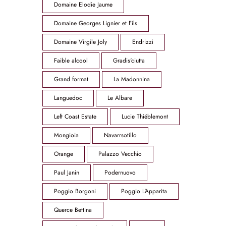
Domaine Elodie Jaume
Domaine Georges Lignier et Fils
Domaine Virgile Joly
Endrizzi
Faible alcool
Gradis'ciutta
Grand format
La Madonnina
Languedoc
Le Albare
Left Coast Estate
Lucie Thiéblemont
Mongioia
Navarrsotillo
Orange
Palazzo Vecchio
Paul Janin
Podernuovo
Poggio Borgoni
Poggio L'Apparita
Querce Bettina