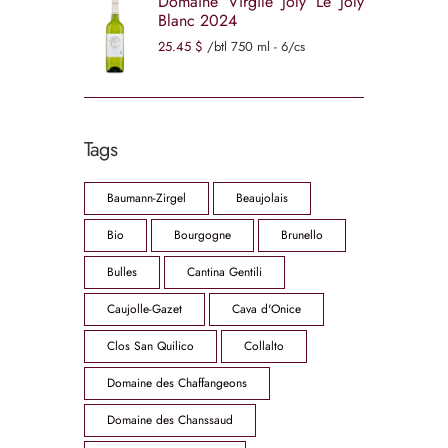
Domaine Virgile Joly Le Joly
Blanc 2024
25
45
$
/btl 750 ml - 6/cs
Tags
Baumann-Zirgel
Beaujolais
Bio
Bourgogne
Brunello
Bulles
Cantina Gentili
Caujolle-Gazet
Cava d'Onice
Clos San Quilico
Collalto
Domaine des Chaffangeons
Domaine des Chanssaud