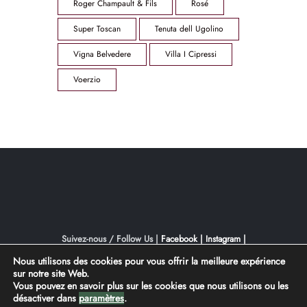
Roger Champault & Fils
Rosé
Super Toscan
Tenuta dell Ugolino
Vigna Belvedere
Villa I Cipressi
Voerzio
Suivez-nous / Follow Us |
Facebook |
Instagram |
YouTube
Nous utilisons des cookies pour vous offrir la meilleure expérience
sur notre site Web.
Conception |
inter-vision
Vous pouvez en savoir plus sur les cookies que nous utilisons ou les
désactiver dans
paramètres
.